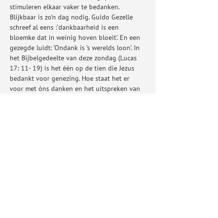
stimuleren elkaar vaker te bedanken. 
Blijkbaar is zo’n dag nodig. Guido Gezelle 
schreef al eens :‘dankbaarheid is een 
bloemke dat in weinig hoven bloeit’. En een 
gezegde luidt: ‘Ondank is ’s werelds loon’. In 
het Bijbelgedeelte van deze zondag (Lucas 
17: 11- 19) is het één op de tien die Jezus 
bedankt voor genezing. Hoe staat het er 
voor met óns danken en het uitspreken van 
onze dankbaarheid aan God?
Deel dit evenement