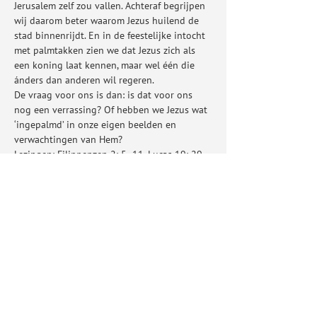
Jerusalem zelf zou vallen. Achteraf begrijpen 
wij daarom beter waarom Jezus huilend de 
stad binnenrijdt. En in de feestelijke intocht 
met palmtakken zien we dat Jezus zich als 
een koning laat kennen, maar wel één die 
ánders dan anderen wil regeren. 
De vraag voor ons is dan: is dat voor ons 
nog een verrassing? Of hebben we Jezus wat 
‘ingepalmd’ in onze eigen beelden en 
verwachtingen van Hem?
Lezingen: Filippenzen 2: 5 -11, Lucas 19: 29 
– 44
Deel dit evenement