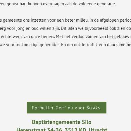
en gerust hart kunnen overdragen aan de volgende generatie.
j als gemeente ons inzetten voor een beter milieu. In de afgelopen pe
g voor jong en oud willen zijn. Dit laten we bijvoorbeeld ook zien doo
terechte wens van onze tieners. Met het verduurzamen van het gebouw
we voor toekomstige generaties. En om ook letterlijk een duurzame h
Formulier Geef nu voor Straks
Baptistengemeente Silo
Herenstraat 34-36, 3512 KD, Utrecht