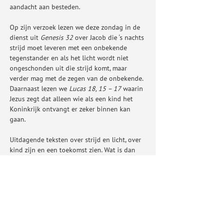
aandacht aan besteden.
Op zijn verzoek lezen we deze zondag in de 
dienst uit 
Genesis 32
 over Jacob die ‘s nachts 
strijd moet leveren met een onbekende 
tegenstander en als het licht wordt niet 
ongeschonden uit die strijd komt, maar 
verder mag met de zegen van de onbekende. 
Daarnaast lezen we
 Lucas 18, 15 – 17
 waarin 
Jezus zegt dat alleen wie als een kind het 
Koninkrijk ontvangt er zeker binnen kan 
gaan.
Uitdagende teksten over strijd en licht, over 
kind zijn en een toekomst zien. Wat is dan 
‘kind zijn’? Wat betekende dat voor Arie die…
Meer weergeven