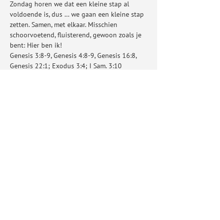
Zondag horen we dat een kleine stap al 
voldoende is, dus … we gaan een kleine stap 
zetten. Samen, met elkaar. Misschien 
schoorvoetend, fluisterend, gewoon zoals je 
bent: Hier ben ik!
Genesis 3:8-9, Genesis 4:8-9, Genesis 16:8, 
Genesis 22:1; Exodus 3:4; I Sam. 3:10
Deel dit evenement
Baptistengemeente Silo
Herenstraat 34-36, 3512 KD, Utrecht
secretariaat@silogemeente.nl