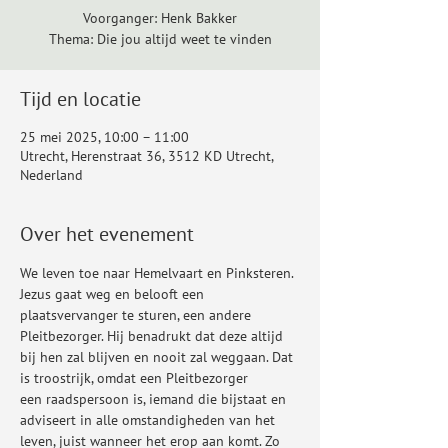
Voorganger: Henk Bakker
Thema: Die jou altijd weet te vinden
Tijd en locatie
25 mei 2025, 10:00 – 11:00
Utrecht, Herenstraat 36, 3512 KD Utrecht,
Nederland
Over het evenement
We leven toe naar Hemelvaart en Pinksteren. 
Jezus gaat weg en belooft een 
plaatsvervanger te sturen, een andere 
Pleitbezorger. Hij benadrukt dat deze altijd 
bij hen zal blijven en nooit zal weggaan. Dat 
is troostrijk, omdat een Pleitbezorger 
een raadspersoon is, iemand die bijstaat en 
adviseert in alle omstandigheden van het 
leven, juist wanneer het erop aan komt. Zo 