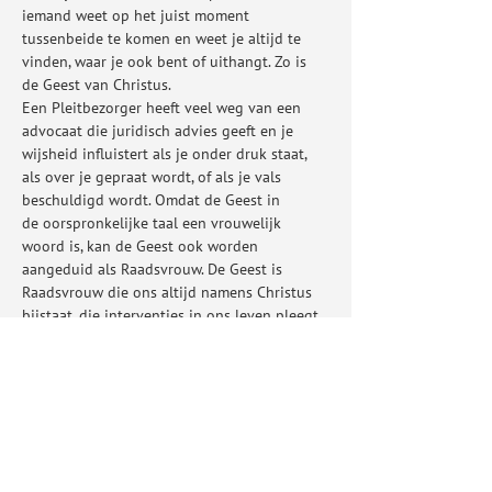
iemand weet op het juist moment 
tussenbeide te komen en weet je altijd te 
vinden, waar je ook bent of uithangt. Zo is 
de Geest van Christus.
Een Pleitbezorger heeft veel weg van een 
advocaat die juridisch advies geeft en je 
wijsheid influistert als je onder druk staat, 
als over je gepraat wordt, of als je vals 
beschuldigd wordt. Omdat de Geest in 
de oorspronkelijke taal een vrouwelijk 
woord is, kan de Geest ook worden 
aangeduid als Raadsvrouw. De Geest is 
Raadsvrouw die ons altijd namens Christus 
bijstaat, die interventies in ons leven pleegt, 
die je soms…
Meer weergeven